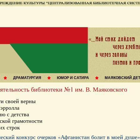
ДРАМАТУРГИЯ
ЮМОР И САТИРА
МАЯКОВСКИЙ ДЕ
еятельность библиотеки №1 им. В. Маяковского
и своей верны
Кэрролла
ю с детства
ской грамотности
их строк
еский конкурс очерков «Афганистан болит в моей душе»