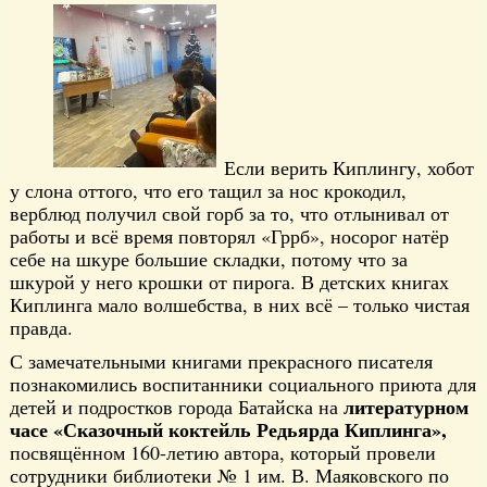
Если верить Киплингу, хобот
у слона оттого, что его тащил за нос крокодил,
верблюд получил свой горб за то, что отлынивал от
работы и всё время повторял «Гррб», носорог натёр
себе на шкуре большие складки, потому что за
шкурой у него крошки от пирога. В детских книгах
Киплинга мало волшебства, в них всё – только чистая
правда.
С замечательными книгами прекрасного писателя
познакомились воспитанники социального приюта для
литературном
детей и подростков города Батайска на
часе «Сказочный коктейль Редьярда Киплинга»,
посвящённом 160-летию автора, который провели
сотрудники библиотеки № 1 им. В. Маяковского по