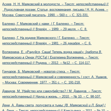
Асеев, Н. Н.
Маяковский в молодости. –
Текст: непосредственный
//
Родословная поэзии: Статьи, воспоминания, письма / Н. Н.
Асеев. –
М
осква
: Советский писатель, 1990. – 560 с.
– С. 321-331.
Баленко, Г. Маяковский с нами / Г. Баленко. –
Текст:
непосредственный
// Вперёд. – 1989. – 29 июля. – С. 8.
Баленко, Г. На родине Маяковского / Г. Баленко. –
Текст:
непосредственный
// Вперёд. – 1981. – 26 декабря. – С. 6.
Волженина, Е. «Радуйся, Саша! Теперь водка наша!»
:
[
работа В.
Маяковского в Окнах РОСТа
]
/ Екатерина Волженина
. –
Текст:
непосредственный
// Родина. – 2012. – №12. – С. 114-117.
Гончаров, Б. Маяковский – новатор стиха. –
Текст:
непосредственный
// Маяковский и современность / сост. А. Ушаков.
– Москва: Современник, 1977. – 351 с. – С. 191-218.
Давидов, М. Убийство или самоубийство? / М. Давидов. –
Текст:
непосредственный
// Наука и жизнь. – 2010. – № 10. – С. 98-107.
Дени, А. Дамы света, полусвета и тьмы:
[В. Маяковский и Л. Брик]
/
А. Дени. –
Текст: непосредственный
// Крестьянка. – 2011. – № 10. –